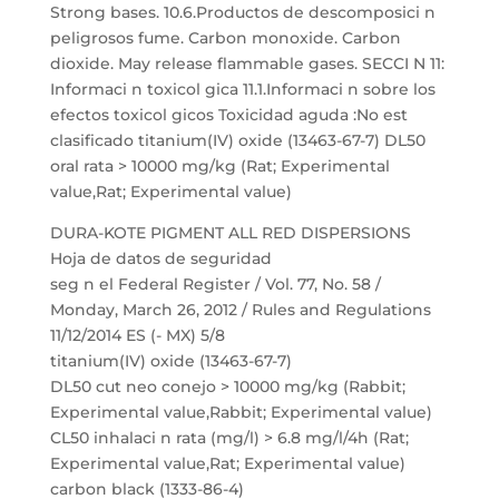
Strong bases. 10.6.Productos de descomposici n
peligrosos fume. Carbon monoxide. Carbon
dioxide. May release flammable gases. SECCI N 11:
Informaci n toxicol gica 11.1.Informaci n sobre los
efectos toxicol gicos Toxicidad aguda :No est
clasificado titanium(IV) oxide (13463-67-7) DL50
oral rata > 10000 mg/kg (Rat; Experimental
value,Rat; Experimental value)
DURA-KOTE PIGMENT ALL RED DISPERSIONS
Hoja de datos de seguridad
seg n el Federal Register / Vol. 77, No. 58 /
Monday, March 26, 2012 / Rules and Regulations
11/12/2014 ES (- MX) 5/8
titanium(IV) oxide (13463-67-7)
DL50 cut neo conejo > 10000 mg/kg (Rabbit;
Experimental value,Rabbit; Experimental value)
CL50 inhalaci n rata (mg/l) > 6.8 mg/l/4h (Rat;
Experimental value,Rat; Experimental value)
carbon black (1333-86-4)