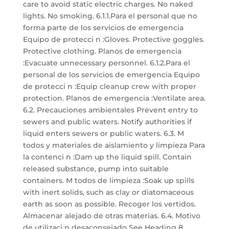
care to avoid static electric charges. No naked
lights. No smoking. 6.1.1.Para el personal que no
forma parte de los servicios de emergencia
Equipo de protecci n :Gloves. Protective goggles.
Protective clothing. Planos de emergencia
:Evacuate unnecessary personnel. 6.1.2.Para el
personal de los servicios de emergencia Equipo
de protecci n :Equip cleanup crew with proper
protection. Planos de emergencia :Ventilate area.
6.2. Precauciones ambientales Prevent entry to
sewers and public waters. Notify authorities if
liquid enters sewers or public waters. 6.3. M
todos y materiales de aislamiento y limpieza Para
la contenci n :Dam up the liquid spill. Contain
released substance, pump into suitable
containers. M todos de limpieza :Soak up spills
with inert solids, such as clay or diatomaceous
earth as soon as possible. Recoger los vertidos.
Almacenar alejado de otras materias. 6.4. Motivo
de utilizaci n desaconsejado See Heading 8.