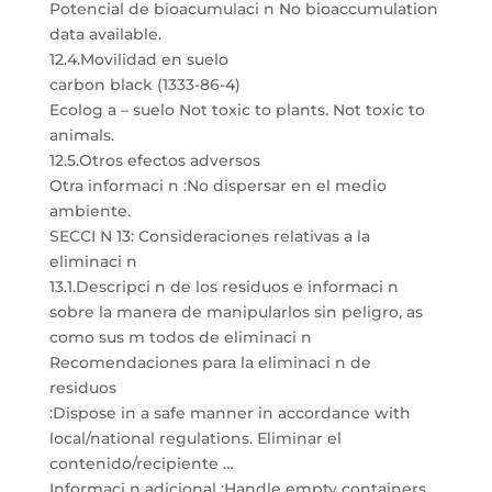
Potencial de bioacumulaci n No bioaccumulation
data available.
12.4.Movilidad en suelo
carbon black (1333-86-4)
Ecolog a – suelo Not toxic to plants. Not toxic to
animals.
12.5.Otros efectos adversos
Otra informaci n :No dispersar en el medio
ambiente.
SECCI N 13: Consideraciones relativas a la
eliminaci n
13.1.Descripci n de los residuos e informaci n
sobre la manera de manipularlos sin peligro, as
como sus m todos de eliminaci n
Recomendaciones para la eliminaci n de
residuos
:Dispose in a safe manner in accordance with
local/national regulations. Eliminar el
contenido/recipiente …
Informaci n adicional :Handle empty containers