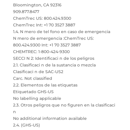
Bloomington, CA 92316
909.877.8477
ChemTrec US: 800.424.9300
ChemTrec Int: +1 70 3527 3887
1.4. N mero de tel fono en caso de emergencia
N mero de emergencia :ChemTrec US:
800.424.9300 Int: +1 70 3527 3887
CHEMTREC: 1-800-424-9300
SECCI N 2: Identificaci n de los peligros
2.1. Clasificaci n de la sustancia o mezcla
Clasificaci n de SAC-US2
Carc. Not classified
2.2. Elementos de las etiquetas
Etiquetado GHS-US
No labelling applicable
2.3. Otros peligros que no figuren en la clasificaci
n
No additional information available
2.4. (GHS-US)