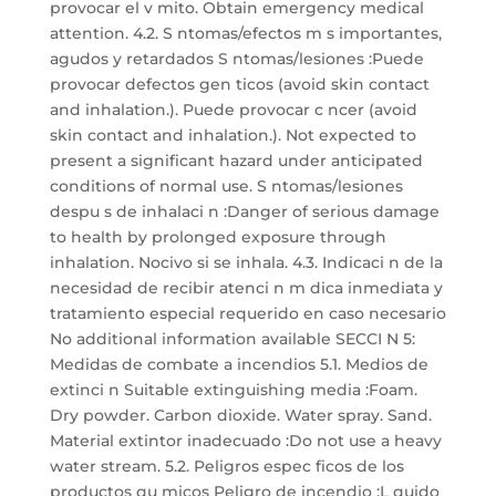
provocar el v mito. Obtain emergency medical
attention. 4.2. S ntomas/efectos m s importantes,
agudos y retardados S ntomas/lesiones :Puede
provocar defectos gen ticos (avoid skin contact
and inhalation.). Puede provocar c ncer (avoid
skin contact and inhalation.). Not expected to
present a significant hazard under anticipated
conditions of normal use. S ntomas/lesiones
despu s de inhalaci n :Danger of serious damage
to health by prolonged exposure through
inhalation. Nocivo si se inhala. 4.3. Indicaci n de la
necesidad de recibir atenci n m dica inmediata y
tratamiento especial requerido en caso necesario
No additional information available SECCI N 5:
Medidas de combate a incendios 5.1. Medios de
extinci n Suitable extinguishing media :Foam.
Dry powder. Carbon dioxide. Water spray. Sand.
Material extintor inadecuado :Do not use a heavy
water stream. 5.2. Peligros espec ficos de los
productos qu micos Peligro de incendio :L quido