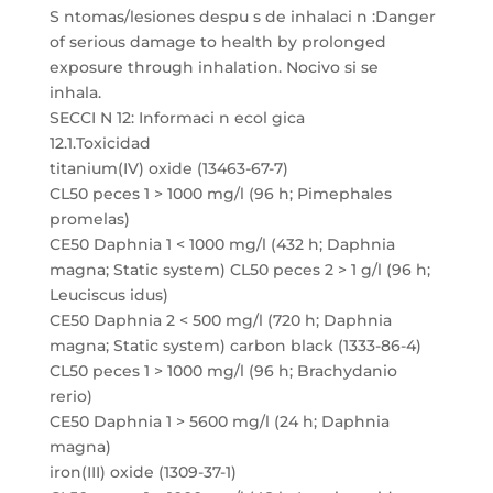
S ntomas/lesiones despu s de inhalaci n :Danger
of serious damage to health by prolonged
exposure through inhalation. Nocivo si se
inhala.
SECCI N 12: Informaci n ecol gica
12.1.Toxicidad
titanium(IV) oxide (13463-67-7)
CL50 peces 1 > 1000 mg/l (96 h; Pimephales
promelas)
CE50 Daphnia 1 < 1000 mg/l (432 h; Daphnia
magna; Static system) CL50 peces 2 > 1 g/l (96 h;
Leuciscus idus)
CE50 Daphnia 2 < 500 mg/l (720 h; Daphnia
magna; Static system) carbon black (1333-86-4)
CL50 peces 1 > 1000 mg/l (96 h; Brachydanio
rerio)
CE50 Daphnia 1 > 5600 mg/l (24 h; Daphnia
magna)
iron(III) oxide (1309-37-1)