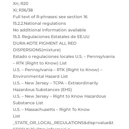
Xn; R20
Xi; R36/38
Full text of R-phrases: see section 16
15.2.2.National regulations
No additional information available
15.3. Regulaciones Estatales de EE.UU
DURA-KOTE PIGMENT ALL RED
DISPERSIONS(mixture)
Estado o regulaciones locales U.S. – Pennsylvania
– RTK (Right to Know) List
U.S. – Pennsylvania – RTK (Right to Know) –
Environmental Hazard List
U.S. – New Jersey – TCPA – Extraordinarily
Hazardous Substances (EHS)
U.S. – New Jersey – Right to Know Hazardous
Substance List
U.S. – Massachusetts – Right To Know
List
_STATE_OR_LOCAL_REGULATIONS&disp=value&t