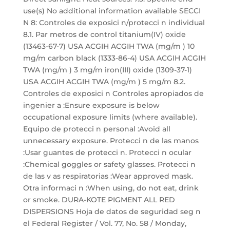
use(s) No additional information available SECCI
N 8: Controles de exposici n/protecci n individual
8.1. Par metros de control titanium(IV) oxide
(13463-67-7) USA ACGIH ACGIH TWA (mg/m ) 10
mg/m carbon black (1333-86-4) USA ACGIH ACGIH
TWA (mg/m ) 3 mg/m iron(III) oxide (1309-37-1)
USA ACGIH ACGIH TWA (mg/m ) 5 mg/m 8.2.
Controles de exposici n Controles apropiados de
ingenier a :Ensure exposure is below
occupational exposure limits (where available).
Equipo de protecci n personal :Avoid all
unnecessary exposure. Protecci n de las manos
:Usar guantes de protecci n. Protecci n ocular
:Chemical goggles or safety glasses. Protecci n
de las v as respiratorias :Wear approved mask.
Otra informaci n :When using, do not eat, drink
or smoke. DURA-KOTE PIGMENT ALL RED
DISPERSIONS Hoja de datos de seguridad seg n
el Federal Register / Vol. 77, No. 58 / Monday,