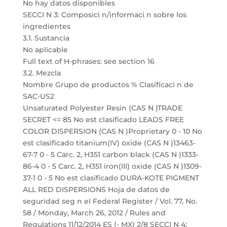
No hay datos disponibles
SECCI N 3: Composici n/informaci n sobre los
ingredientes
3.1. Sustancia
No aplicable
Full text of H-phrases: see section 16
3.2. Mezcla
Nombre Grupo de productos % Clasificaci n de
SAC-US2
Unsaturated Polyester Resin (CAS N )TRADE
SECRET <= 85 No est clasificado LEADS FREE
COLOR DISPERSION (CAS N )Proprietary 0 - 10 No
est clasificado titanium(IV) oxide (CAS N )13463-
67-7 0 - 5 Carc. 2, H351 carbon black (CAS N )1333-
86-4 0 - 5 Carc. 2, H351 iron(III) oxide (CAS N )1309-
37-1 0 - 5 No est clasificado DURA-KOTE PIGMENT
ALL RED DISPERSIONS Hoja de datos de
seguridad seg n el Federal Register / Vol. 77, No.
58 / Monday, March 26, 2012 / Rules and
Regulations 11/12/2014 ES (- MX) 2/8 SECCI N 4: