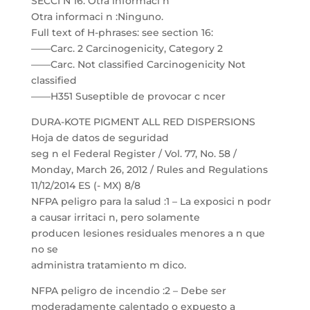
SECCI N 16: Otra informaci n
Otra informaci n :Ninguno.
Full text of H-phrases: see section 16:
——Carc. 2 Carcinogenicity, Category 2
——Carc. Not classified Carcinogenicity Not
classified
——H351 Suseptible de provocar c ncer
DURA-KOTE PIGMENT ALL RED DISPERSIONS
Hoja de datos de seguridad
seg n el Federal Register / Vol. 77, No. 58 /
Monday, March 26, 2012 / Rules and Regulations
11/12/2014 ES (- MX) 8/8
NFPA peligro para la salud :1 – La exposici n podr
a causar irritaci n, pero solamente
producen lesiones residuales menores a n que
no se
administra tratamiento m dico.
NFPA peligro de incendio :2 – Debe ser
moderadamente calentado o expuesto a